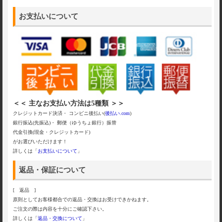
お支払いについて
＜＜ 主なお支払い方法は5種類 ＞＞
クレジットカード決済・ コンビニ後払い(
後払い.com
)
銀行振込(先振込)・ 郵便（ゆうちょ銀行）振替
代金引換(現金・クレジットカード)
がお選びいただけます！
詳しくは「
お支払いについて
」
返品・保証について
[ 返品 ]
原則としてお客様都合での返品・交換はお受けできかねます。
ご注文の際は内容を十分にご確認下さい。
詳しくは「
返品・交換について
」