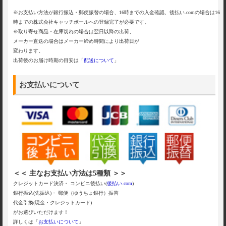
※お支払い方法が銀行振込・郵便振替の場合、16時までの入金確認、後払い.comの場合は16
時までの株式会社キャッチボールへの登録完了が必要です。
※取り寄せ商品・在庫切れの場合は翌日以降の出荷、
メーカー直送の場合はメーカー締め時間により出荷日が
変わります。
出荷後のお届け時期の目安は「
配送について
」
お支払いについて
＜＜ 主なお支払い方法は5種類 ＞＞
クレジットカード決済・ コンビニ後払い(
後払い.com
)
銀行振込(先振込)・ 郵便（ゆうちょ銀行）振替
代金引換(現金・クレジットカード)
がお選びいただけます！
詳しくは「
お支払いについて
」