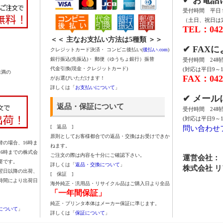
受付時間 平日 9:
（土日、祝日は
TEL：042-
＜＜ 主なお支払い方法は5種類 ＞＞
✔ FAX
クレジットカード決済・ コンビニ後払い(
後払い.com
)
銀行振込(先振込)・ 郵便（ゆうちょ銀行）振替
受付時間 24
代金引換(現金・クレジットカード)
(対応は平日9～1
未満の
FAX：042-
がお選びいただけます！
詳しくは「
お支払いについて
」
✔ メー
返品・保証について
受付時間 24
(対応は平日9～1
問い合わせ
[ 返品 ]
原則としてお客様都合での返品・交換はお受けできか
の場合、16時ま
ねます。
16時までの株式会
ご注文の際は内容を十分にご確認下さい。
運営会社：
要です。
詳しくは「
返品・交換について
」
株式会社 
翌日以降の出荷、
[ 保証 ]
時間により出荷日
海外純正・汎用品・リサイクル品はご購入日より全品
「一年間保証」
純正・プリンタ本体はメーカー保証に準じます。
について
」
詳しくは「
保証について
」