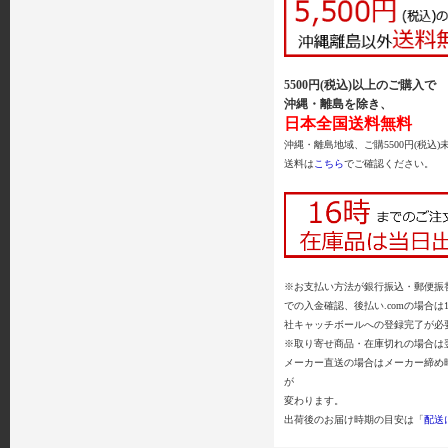
5500円(税込)以上のご購入で
沖縄・離島を除き、
日本全国送料無料
沖縄・離島地域、ご購5500円(税込)
送料は
こちら
でご確認ください。
※お支払い方法が銀行振込・郵便振替
での入金確認、後払い.comの場合は
社キャッチボールへの登録完了が必
※取り寄せ商品・在庫切れの場合は
メーカー直送の場合はメーカー締め
が
変わります。
出荷後のお届け時期の目安は「
配送