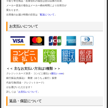
※取り寄せ商品・在庫切れの場合は翌日以降の出荷、
メーカー直送の場合はメーカー締め時間により出荷日が
変わります。
出荷後のお届け時期の目安は「
配送について
」
お支払いについて
＜＜ 主なお支払い方法は5種類 ＞＞
クレジットカード決済・ コンビニ後払い(
後払い.com
)
銀行振込(先振込)・ 郵便（ゆうちょ銀行）振替
代金引換(現金・クレジットカード)
がお選びいただけます！
詳しくは「
お支払いについて
」
返品・保証について