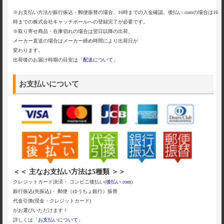
※お支払い方法が銀行振込・郵便振替の場合、16時までの入金確認、後払い.comの場合は16
時までの株式会社キャッチボールへの登録完了が必要です。
※取り寄せ商品・在庫切れの場合は翌日以降の出荷、
メーカー直送の場合はメーカー締め時間により出荷日が
変わります。
出荷後のお届け時期の目安は「
配送について
」
お支払いについて
＜＜ 主なお支払い方法は5種類 ＞＞
クレジットカード決済・ コンビニ後払い(
後払い.com
)
銀行振込(先振込)・ 郵便（ゆうちょ銀行）振替
代金引換(現金・クレジットカード)
がお選びいただけます！
詳しくは「
お支払いについて
」