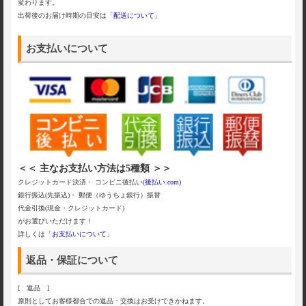
変わります。
出荷後のお届け時期の目安は「
配送について
」
お支払いについて
＜＜ 主なお支払い方法は5種類 ＞＞
クレジットカード決済・ コンビニ後払い(
後払い.com
)
銀行振込(先振込)・ 郵便（ゆうちょ銀行）振替
代金引換(現金・クレジットカード)
がお選びいただけます！
詳しくは「
お支払いについて
」
返品・保証について
[ 返品 ]
原則としてお客様都合での返品・交換はお受けできかねます。