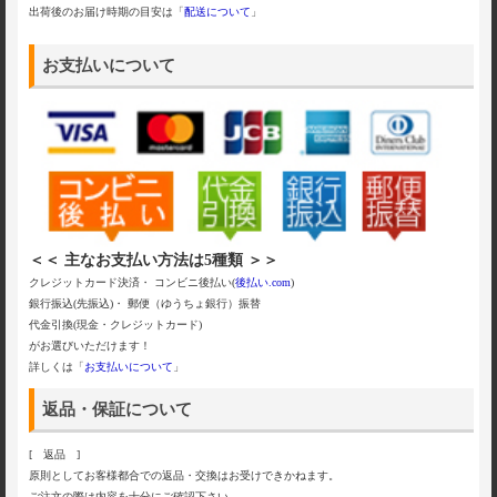
出荷後のお届け時期の目安は「
配送について
」
お支払いについて
＜＜ 主なお支払い方法は5種類 ＞＞
クレジットカード決済・ コンビニ後払い(
後払い.com
)
銀行振込(先振込)・ 郵便（ゆうちょ銀行）振替
代金引換(現金・クレジットカード)
がお選びいただけます！
詳しくは「
お支払いについて
」
返品・保証について
[ 返品 ]
原則としてお客様都合での返品・交換はお受けできかねます。
ご注文の際は内容を十分にご確認下さい。