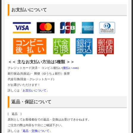
お支払いについて
＜＜ 主なお支払い方法は5種類 ＞＞
クレジットカード決済・ コンビニ後払い(
後払い.com
)
銀行振込(先振込)・ 郵便（ゆうちょ銀行）振替
代金引換(現金・クレジットカード)
がお選びいただけます！
詳しくは「
お支払いについて
」
返品・保証について
[ 返品 ]
原則としてお客様都合での返品・交換はお受けできかねます。
ご注文の際は内容を十分にご確認下さい。
詳しくは「
返品・交換について
」