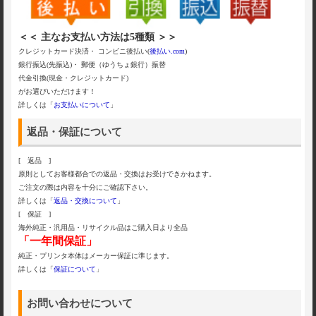
＜＜ 主なお支払い方法は5種類 ＞＞
クレジットカード決済・ コンビニ後払い(
後払い.com
)
銀行振込(先振込)・ 郵便（ゆうちょ銀行）振替
代金引換(現金・クレジットカード)
がお選びいただけます！
詳しくは「
お支払いについて
」
返品・保証について
[ 返品 ]
原則としてお客様都合での返品・交換はお受けできかねます。
ご注文の際は内容を十分にご確認下さい。
詳しくは「
返品・交換について
」
[ 保証 ]
海外純正・汎用品・リサイクル品はご購入日より全品
「一年間保証」
純正・プリンタ本体はメーカー保証に準じます。
詳しくは「
保証について
」
お問い合わせについて