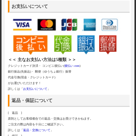
お支払いについて
＜＜ 主なお支払い方法は5種類 ＞＞
クレジットカード決済・ コンビニ後払い(
後払い.com
)
銀行振込(先振込)・ 郵便（ゆうちょ銀行）振替
代金引換(現金・クレジットカード)
がお選びいただけます！
詳しくは「
お支払いについて
」
返品・保証について
[ 返品 ]
原則としてお客様都合での返品・交換はお受けできかねます。
ご注文の際は内容を十分にご確認下さい。
詳しくは「
返品・交換について
」
[ 保証 ]