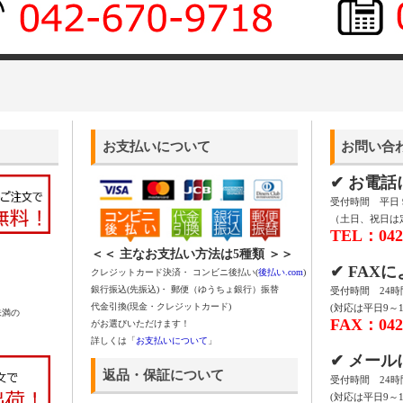
お支払いについて
お問い合
✔ お電
受付時間 平日 9:
（土日、祝日は
TEL：042-
＜＜ 主なお支払い方法は5種類 ＞＞
✔ FAX
クレジットカード決済・ コンビニ後払い(
後払い.com
)
銀行振込(先振込)・ 郵便（ゆうちょ銀行）振替
受付時間 24
代金引換(現金・クレジットカード)
(対応は平日9～1
未満の
FAX：042-
がお選びいただけます！
詳しくは「
お支払いについて
」
✔ メー
返品・保証について
受付時間 24
(対応は平日9～1