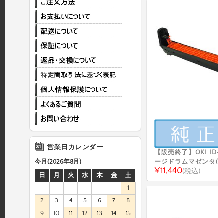
営業日カレンダー
【販売終了】OKI ID
ージドラムマゼンタ(
今月(2026年8月)
¥11,440
(税込)
日
月
火
水
木
金
土
1
2
3
4
5
6
7
8
9
10
11
12
13
14
15