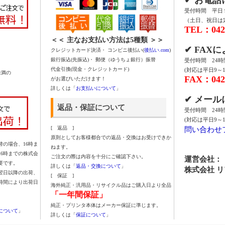
受付時間 平日 9:
（土日、祝日は
TEL：042-
＜＜ 主なお支払い方法は5種類 ＞＞
✔ FAX
クレジットカード決済・ コンビニ後払い(
後払い.com
)
銀行振込(先振込)・ 郵便（ゆうちょ銀行）振替
受付時間 24
代金引換(現金・クレジットカード)
(対応は平日9～1
未満の
FAX：042-
がお選びいただけます！
詳しくは「
お支払いについて
」
✔ メー
返品・保証について
受付時間 24
(対応は平日9～1
問い合わせ
[ 返品 ]
原則としてお客様都合での返品・交換はお受けできか
の場合、16時ま
ねます。
16時までの株式会
ご注文の際は内容を十分にご確認下さい。
運営会社：
要です。
詳しくは「
返品・交換について
」
株式会社 
翌日以降の出荷、
[ 保証 ]
時間により出荷日
海外純正・汎用品・リサイクル品はご購入日より全品
「一年間保証」
純正・プリンタ本体はメーカー保証に準じます。
について
」
詳しくは「
保証について
」