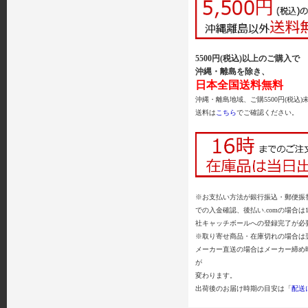
5500円(税込)以上のご購入で
沖縄・離島を除き、
日本全国送料無料
沖縄・離島地域、ご購5500円(税込)
送料は
こちら
でご確認ください。
※お支払い方法が銀行振込・郵便振替
での入金確認、後払い.comの場合は
社キャッチボールへの登録完了が必
※取り寄せ商品・在庫切れの場合は
メーカー直送の場合はメーカー締め
が
変わります。
出荷後のお届け時期の目安は「
配送