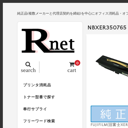
純正品(複数メーカーと代理店契約を締結)を中心にオフィス消耗品・オ
NBXER350765
0
search
cart
プリンタ消耗品
トナー型番で探す
奉行サプライ
フリーワード検索
FUJIFILM(旧富士XER