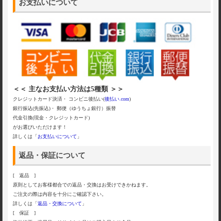
お支払いについて
＜＜ 主なお支払い方法は5種類 ＞＞
クレジットカード決済・ コンビニ後払い(
後払い.com
)
銀行振込(先振込)・ 郵便（ゆうちょ銀行）振替
代金引換(現金・クレジットカード)
がお選びいただけます！
詳しくは「
お支払いについて
」
返品・保証について
[ 返品 ]
原則としてお客様都合での返品・交換はお受けできかねます。
ご注文の際は内容を十分にご確認下さい。
詳しくは「
返品・交換について
」
[ 保証 ]