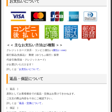
お支払いについて
＜＜ 主なお支払い方法は5種類 ＞＞
クレジットカード決済・ コンビニ後払い(
後払い.com
)
銀行振込(先振込)・ 郵便（ゆうちょ銀行）振替
代金引換(現金・クレジットカード)
がお選びいただけます！
詳しくは「
お支払いについて
」
返品・保証について
[ 返品 ]
原則としてお客様都合での返品・交換はお受けできかねます。
ご注文の際は内容を十分にご確認下さい。
詳しくは「
返品・交換について
」
[ 保証 ]