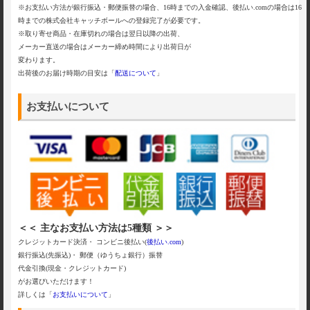
※お支払い方法が銀行振込・郵便振替の場合、16時までの入金確認、後払い.comの場合は16
時までの株式会社キャッチボールへの登録完了が必要です。
※取り寄せ商品・在庫切れの場合は翌日以降の出荷、
メーカー直送の場合はメーカー締め時間により出荷日が
変わります。
出荷後のお届け時期の目安は「
配送について
」
お支払いについて
＜＜ 主なお支払い方法は5種類 ＞＞
クレジットカード決済・ コンビニ後払い(
後払い.com
)
銀行振込(先振込)・ 郵便（ゆうちょ銀行）振替
代金引換(現金・クレジットカード)
がお選びいただけます！
詳しくは「
お支払いについて
」