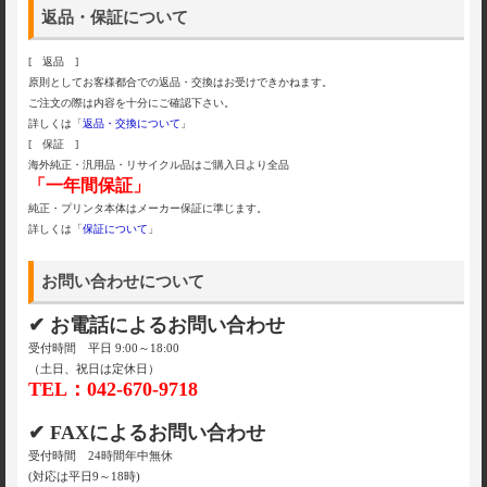
返品・保証について
[ 返品 ]
原則としてお客様都合での返品・交換はお受けできかねます。
ご注文の際は内容を十分にご確認下さい。
詳しくは「
返品・交換について
」
[ 保証 ]
海外純正・汎用品・リサイクル品はご購入日より全品
「一年間保証」
純正・プリンタ本体はメーカー保証に準じます。
詳しくは「
保証について
」
お問い合わせについて
✔ お電話によるお問い合わせ
受付時間 平日 9:00～18:00
（土日、祝日は定休日）
TEL：042-670-9718
✔ FAXによるお問い合わせ
受付時間 24時間年中無休
(対応は平日9～18時)