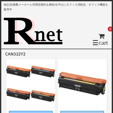
純正品(複数メーカーと代理店契約を締結)を中心にオフィス消耗品・オフィス機器を
販売中
0
cart
CAN322Y2