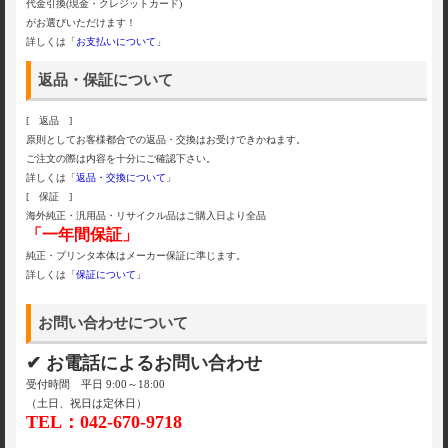
代金引換(現金・クレジットカード)
がお選びいただけます！
詳しくは「
お支払いについて
」
返品・保証について
[ 返品 ]
原則としてお客様都合での返品・交換はお受けできかねます。
ご注文の際は内容を十分にご確認下さい。
詳しくは「
返品・交換について
」
[ 保証 ]
海外純正・汎用品・リサイクル品はご購入日より全品
「一年間保証」
純正・プリンタ本体はメーカー保証に準じます。
詳しくは「
保証について
」
お問い合わせについて
✔ お電話によるお問い合わせ
受付時間 平日 9:00～18:00
（土日、祝日は定休日）
TEL：042-670-9718