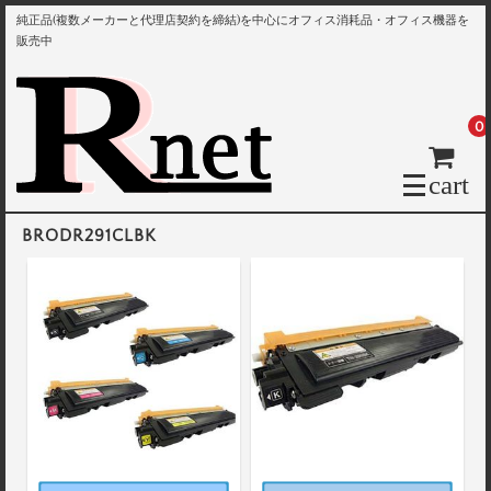
純正品(複数メーカーと代理店契約を締結)を中心にオフィス消耗品・オフィス機器を
販売中
0
cart
BRODR291CLBK