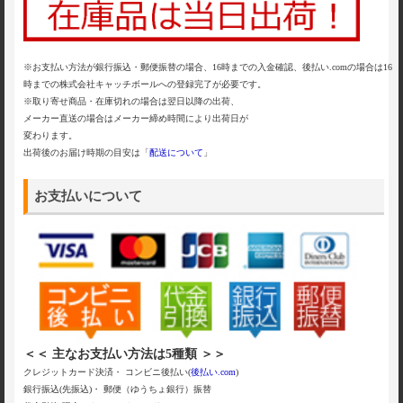
※お支払い方法が銀行振込・郵便振替の場合、16時までの入金確認、後払い.comの場合は16
時までの株式会社キャッチボールへの登録完了が必要です。
※取り寄せ商品・在庫切れの場合は翌日以降の出荷、
メーカー直送の場合はメーカー締め時間により出荷日が
変わります。
出荷後のお届け時期の目安は「
配送について
」
お支払いについて
＜＜ 主なお支払い方法は5種類 ＞＞
クレジットカード決済・ コンビニ後払い(
後払い.com
)
銀行振込(先振込)・ 郵便（ゆうちょ銀行）振替