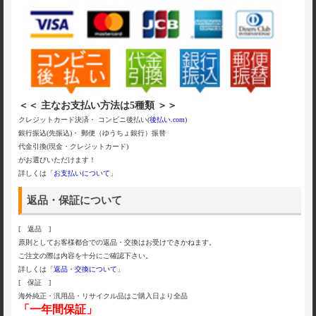
＜＜ 主なお支払い方法は5種類 ＞＞
クレジットカード決済・ コンビニ後払い(
後払い.com
)
銀行振込(先振込)・ 郵便（ゆうちょ銀行）振替
代金引換(現金・クレジットカード)
がお選びいただけます！
詳しくは「
お支払いについて
」
返品・保証について
[ 返品 ]
原則としてお客様都合での返品・交換はお受けできかねます。
ご注文の際は内容を十分にご確認下さい。
詳しくは「
返品・交換について
」
[ 保証 ]
海外純正・汎用品・リサイクル品はご購入日より全品
「一年間保証」