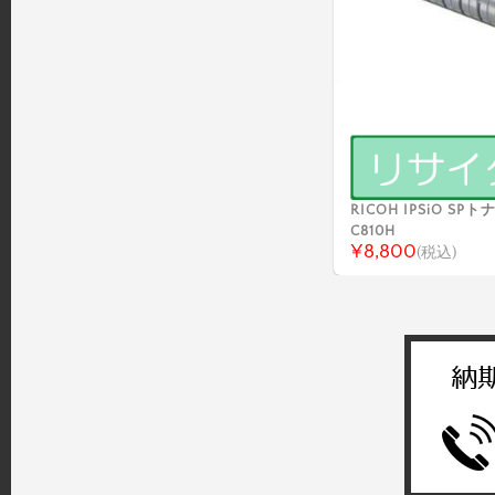
RICOH IPSiO S
C810H
¥8,800
(税込)