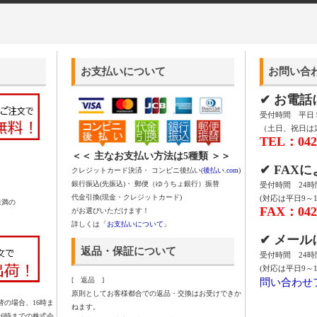
お支払いについて
お問い合
✔ お電
受付時間 平日 9:
（土日、祝日は
TEL：042-
＜＜ 主なお支払い方法は5種類 ＞＞
✔ FAX
クレジットカード決済・ コンビニ後払い(
後払い.com
)
銀行振込(先振込)・ 郵便（ゆうちょ銀行）振替
受付時間 24
代金引換(現金・クレジットカード)
(対応は平日9～1
未満の
FAX：042-
がお選びいただけます！
詳しくは「
お支払いについて
」
✔ メー
返品・保証について
受付時間 24
(対応は平日9～1
問い合わせ
[ 返品 ]
原則としてお客様都合での返品・交換はお受けできか
の場合、16時ま
ねます。
16時までの株式会