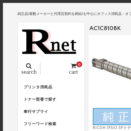
純正品(複数メーカーと代理店契約を締結)を中心にオフィス消耗品・オ
AC1C810BK
0
search
cart
プリンタ消耗品
トナー型番で探す
奉行サプライ
フリーワード検索
RICOH IPSiO S