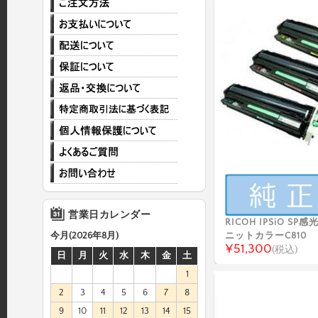
営業日カレンダー
RICOH IPSiO S
ニットカラーC810
今月(2026年8月)
¥51,300
(税込)
日
月
火
水
木
金
土
1
2
3
4
5
6
7
8
9
10
11
12
13
14
15