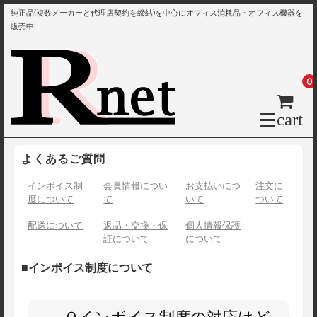
純正品(複数メーカーと代理店契約を締結)を中心にオフィス消耗品・オフィス機器を
販売中
0
cart
よくあるご質問
インボイス制
会員情報につい
お支払いにつ
注文に
度について
て
いて
ついて
配送について
返品・交換・保
個人情報保護
証について
について
■インボイス制度について