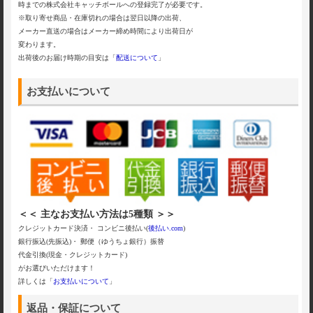
時までの株式会社キャッチボールへの登録完了が必要です。
※取り寄せ商品・在庫切れの場合は翌日以降の出荷、
メーカー直送の場合はメーカー締め時間により出荷日が
変わります。
出荷後のお届け時期の目安は「
配送について
」
お支払いについて
＜＜ 主なお支払い方法は5種類 ＞＞
クレジットカード決済・ コンビニ後払い(
後払い.com
)
銀行振込(先振込)・ 郵便（ゆうちょ銀行）振替
代金引換(現金・クレジットカード)
がお選びいただけます！
詳しくは「
お支払いについて
」
返品・保証について