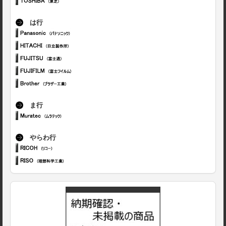
は行
ま行
やらわ行