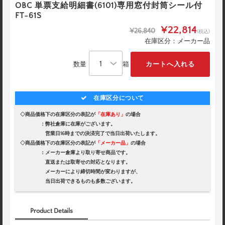
OBC 単票支給明細書(6101)専用窓付封筒シール付
FT-61S
¥22,814
¥26,840
(税込)
在庫区分：メーカー品
数量
箱
在庫区分について
◇商品価格下の在庫区分の表記が
「在庫あり」
の場合
：弊社倉庫に在庫がございます。
営業日16時までの決済完了で当日出荷いたします。
◇商品価格下の在庫区分の表記が
「メーカー品」
の場合
：メーカー倉庫より取り寄せ商品です。
直送または取寄せの対応となります。
メーカーにより締切時間が変わりますが、
当日出荷できるものも多数ございます。
Product Details