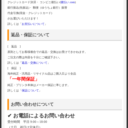
クレジットカード決済・ コンビニ後払い(
後払い.com
)
銀行振込(先振込)・ 郵便（ゆうちょ銀行）振替
代金引換(現金・クレジットカード)
がお選びいただけます！
詳しくは「
お支払いについて
」
返品・保証について
[ 返品 ]
原則としてお客様都合での返品・交換はお受けできかねます。
ご注文の際は内容を十分にご確認下さい。
詳しくは「
返品・交換について
」
[ 保証 ]
海外純正・汎用品・リサイクル品はご購入日より全品
「一年間保証」
純正・プリンタ本体はメーカー保証に準じます。
詳しくは「
保証について
」
お問い合わせについて
✔ お電話によるお問い合わせ
受付時間 平日 9:00～18:00
（土日、祝日は定休日）