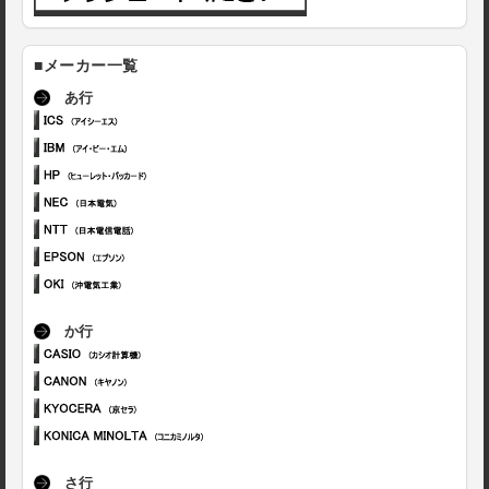
■メーカー一覧
あ行
か行
さ行