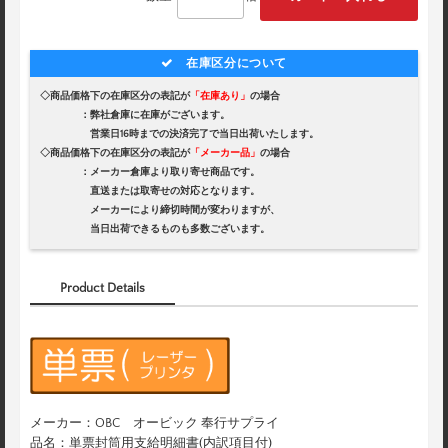
在庫区分について
◇商品価格下の在庫区分の表記が
「在庫あり」
の場合
：弊社倉庫に在庫がございます。
営業日16時までの決済完了で当日出荷いたします。
◇商品価格下の在庫区分の表記が
「メーカー品」
の場合
：メーカー倉庫より取り寄せ商品です。
直送または取寄せの対応となります。
メーカーにより締切時間が変わりますが、
当日出荷できるものも多数ございます。
Product Details
メーカー：OBC オービック 奉行サプライ
品名：単票封筒用支給明細書(内訳項目付)