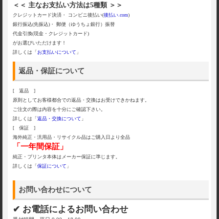
＜＜ 主なお支払い方法は5種類 ＞＞
クレジットカード決済・ コンビニ後払い(
後払い.com
)
銀行振込(先振込)・ 郵便（ゆうちょ銀行）振替
代金引換(現金・クレジットカード)
がお選びいただけます！
詳しくは「
お支払いについて
」
返品・保証について
[ 返品 ]
原則としてお客様都合での返品・交換はお受けできかねます。
ご注文の際は内容を十分にご確認下さい。
詳しくは「
返品・交換について
」
[ 保証 ]
海外純正・汎用品・リサイクル品はご購入日より全品
「一年間保証」
純正・プリンタ本体はメーカー保証に準じます。
詳しくは「
保証について
」
お問い合わせについて
✔ お電話によるお問い合わせ