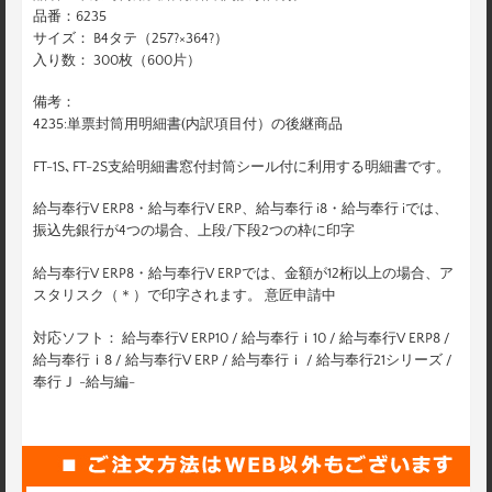
品番：6235
サイズ： B4タテ（257?×364?）
入り数： 300枚（600片）
備考：
4235:単票封筒用明細書(内訳項目付）の後継商品
FT-1S､FT-2S支給明細書窓付封筒シール付に利用する明細書です。
給与奉行V ERP8・給与奉行V ERP、給与奉行 i8・給与奉行 iでは、
振込先銀行が4つの場合、上段/下段2つの枠に印字
給与奉行V ERP8・給与奉行V ERPでは、金額が12桁以上の場合、ア
スタリスク（＊）で印字されます。 意匠申請中
対応ソフト： 給与奉行V ERP10 / 給与奉行ｉ10 / 給与奉行V ERP8 /
給与奉行ｉ8 / 給与奉行V ERP / 給与奉行ｉ / 給与奉行21シリーズ /
奉行Ｊ -給与編-