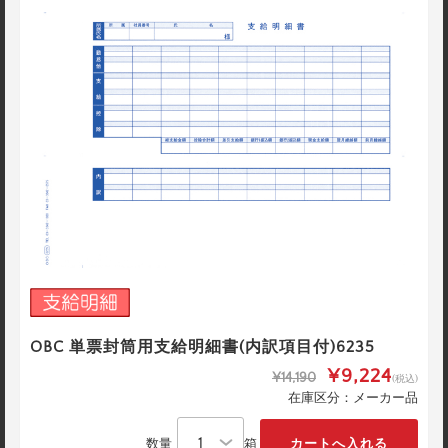
OBC 単票封筒用支給明細書(内訳項目付)6235
¥9,224
¥14,190
(税込)
在庫区分：メーカー品
数量
箱