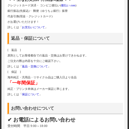
クレジットカード決済・ コンビニ後払い(
後払い.com
)
銀行振込(先振込)・ 郵便（ゆうちょ銀行）振替
代金引換(現金・クレジットカード)
がお選びいただけます！
詳しくは「
お支払いについて
」
返品・保証について
[ 返品 ]
原則としてお客様都合での返品・交換はお受けできかねます。
ご注文の際は内容を十分にご確認下さい。
詳しくは「
返品・交換について
」
[ 保証 ]
海外純正・汎用品・リサイクル品はご購入日より全品
「一年間保証」
純正・プリンタ本体はメーカー保証に準じます。
詳しくは「
保証について
」
お問い合わせについて
✔ お電話によるお問い合わせ
受付時間 平日 9:00～18:00