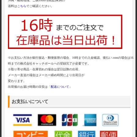
沖縄・離島地域、ご購5500円(税込)未満の
送料は
こちら
でご確認ください。
※お支払い方法が銀行振込・郵便振替の場合、16時までの入金確認、後払い.comの場合は16
時までの株式会社キャッチボールへの登録完了が必要です。
※取り寄せ商品・在庫切れの場合は翌日以降の出荷、
メーカー直送の場合はメーカー締め時間により出荷日が
変わります。
出荷後のお届け時期の目安は「
配送について
」
お支払いについて