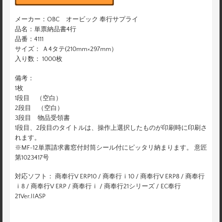
メーカー：OBC オービック 奉行サプライ
品名：単票納品書4行
品番：4111
サイズ： Ａ4タテ(210mm×297mm）
入り数： 1000枚
備考：
1枚
1段目 （空白）
2段目 （空白）
3段目 物品受領書
1段目、2段目のタイトルは、操作上選択したものが印刷時に印刷さ
れます。
※MF-12単票請求書窓付封筒シール付にピッタリ納まります。 意匠
第1023417号
対応ソフト： 商奉行V ERP10 / 商奉行ｉ10 / 商奉行V ERP8 / 商奉行
ｉ8 / 商奉行V ERP / 商奉行ｉ / 商奉行21シリーズ / EC奉行
21Ver.IIASP