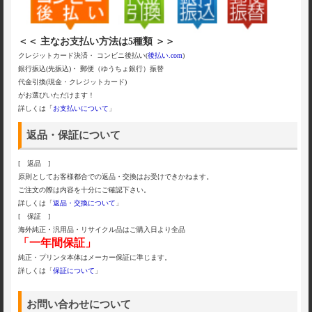
＜＜ 主なお支払い方法は5種類 ＞＞
クレジットカード決済・ コンビニ後払い(
後払い.com
)
銀行振込(先振込)・ 郵便（ゆうちょ銀行）振替
代金引換(現金・クレジットカード)
がお選びいただけます！
詳しくは「
お支払いについて
」
返品・保証について
[ 返品 ]
原則としてお客様都合での返品・交換はお受けできかねます。
ご注文の際は内容を十分にご確認下さい。
詳しくは「
返品・交換について
」
[ 保証 ]
海外純正・汎用品・リサイクル品はご購入日より全品
「一年間保証」
純正・プリンタ本体はメーカー保証に準じます。
詳しくは「
保証について
」
お問い合わせについて