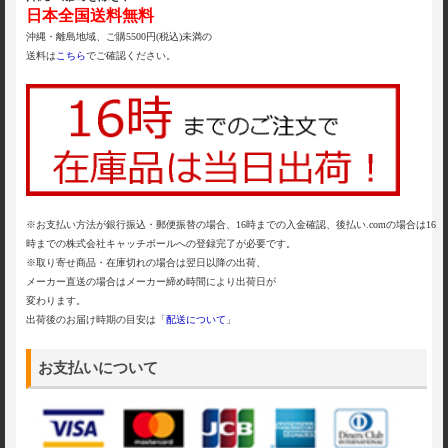
日本全国送料無料
沖縄・離島地域、ご購5500円(税込)未満の
送料は
こちら
でご確認ください。
※お支払い方法が銀行振込・郵便振替の場合、16時までの入金確認、後払い.comの場合は16
時までの株式会社キャッチボールへの登録完了が必要です。
※取り寄せ商品・在庫切れの場合は翌日以降の出荷、
メーカー直送の場合はメーカー締め時間により出荷日が
変わります。
出荷後のお届け時期の目安は「
配送について
」
お支払いについて