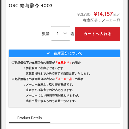
OBC 給与辞令 4003
¥14,157
¥21,780
(税込)
在庫区分：メーカー品
数量
箱
在庫区分について
◇商品価格下の在庫区分の表記が
「在庫あり」
の場合
：弊社倉庫に在庫がございます。
営業日16時までの決済完了で当日出荷いたします。
◇商品価格下の在庫区分の表記が
「メーカー品」
の場合
：メーカー倉庫より取り寄せ商品です。
直送または取寄せの対応となります。
メーカーにより締切時間が変わりますが、
当日出荷できるものも多数ございます。
Product Details