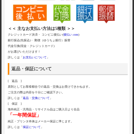
＜＜ 主なお支払い方法は5種類 ＞＞
クレジットカード決済・ コンビニ後払い(
後払い.com
)
銀行振込(先振込)・ 郵便（ゆうちょ銀行）振替
代金引換(現金・クレジットカード)
がお選びいただけます！
詳しくは「
お支払いについて
」
返品・保証について
[ 返品 ]
原則としてお客様都合での返品・交換はお受けできかねます。
ご注文の際は内容を十分にご確認下さい。
詳しくは「
返品・交換について
」
[ 保証 ]
海外純正・汎用品・リサイクル品はご購入日より全品
「一年間保証」
純正・プリンタ本体はメーカー保証に準じます。
詳しくは「
保証について
」