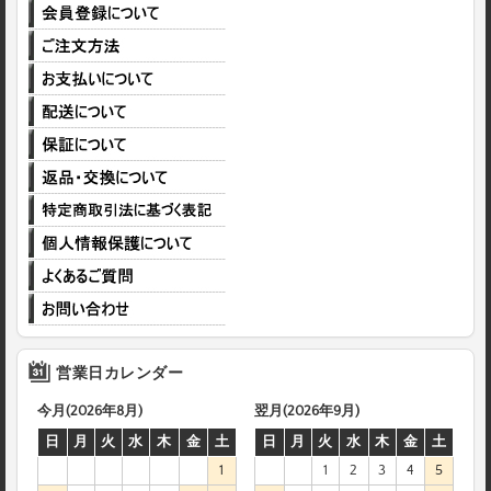
営業日カレンダー
今月(2026年8月)
翌月(2026年9月)
日
月
火
水
木
金
土
日
月
火
水
木
金
土
1
1
2
3
4
5