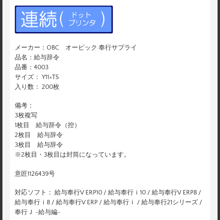
メーカー：OBC オービック 奉行サプライ
品名：給与辞令
品番：4003
サイズ： Y11×T5
入り数： 200枚
備考：
3枚複写
1枚目 給与辞令（控）
2枚目 給与辞令
3枚目 給与辞令
※2枚目・3枚目は封筒になっています。
意匠1126439号
対応ソフト： 給与奉行V ERP10 / 給与奉行ｉ10 / 給与奉行V ERP8 /
給与奉行ｉ8 / 給与奉行V ERP / 給与奉行ｉ / 給与奉行21シリーズ /
奉行Ｊ -給与編-