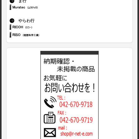
ま行
やらわ行