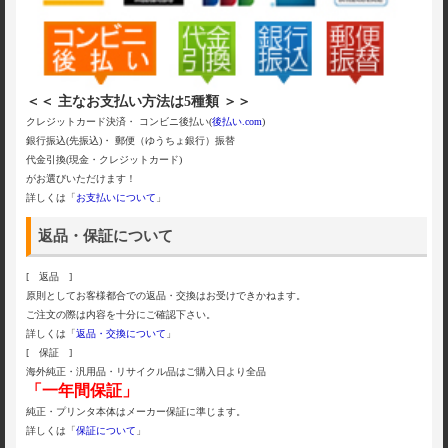
＜＜ 主なお支払い方法は5種類 ＞＞
クレジットカード決済・ コンビニ後払い(
後払い.com
)
銀行振込(先振込)・ 郵便（ゆうちょ銀行）振替
代金引換(現金・クレジットカード)
がお選びいただけます！
詳しくは「
お支払いについて
」
返品・保証について
[ 返品 ]
原則としてお客様都合での返品・交換はお受けできかねます。
ご注文の際は内容を十分にご確認下さい。
詳しくは「
返品・交換について
」
[ 保証 ]
海外純正・汎用品・リサイクル品はご購入日より全品
「一年間保証」
純正・プリンタ本体はメーカー保証に準じます。
詳しくは「
保証について
」