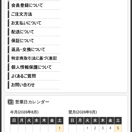
営業日カレンダー
今月(2026年8月)
翌月(2026年9月)
日
月
火
水
木
金
土
日
月
火
水
木
金
土
1
1
2
3
4
5