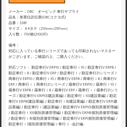
メーカー：OBC オービック 奉行サプライ
品名：単票仕訳伝票(OBCコクヨ式)
品番：3381
サイズ： Ａ4タテ（210mm×297mm）
入り数： 700枚(2100片)
備考：
対応に入っている奉行シリーズであっても印刷されないマスター
がございます。ご確認の上、ご購入ください。
対応ソフト： 勘定奉行V ERP10 / 勘定奉行ｉ10 / 勘定奉行V ERP8 /
勘定奉行ｉ8 / 勘定奉行V ERP / 勘定奉行ｉ / 勘定奉行21シリーズ /
商奉行V ERP10 / 商奉行ｉ10 / 商奉行V ERP8 / 商奉行ｉ8 / 商奉行V
ERP / 商奉行ｉ / 商奉行21シリーズ / 蔵奉行V ERP10 / 蔵奉行ｉ10 /
蔵奉行V ERP8 / 蔵奉行ｉ8 / 蔵奉行V ERP / 蔵奉行ｉ / 蔵奉行21シリ
ーズ / 勘定奉行V ERP10[建設業編] / 勘定奉行ｉ10[建設業編] / 勘定
奉行V ERP8[建設業編] / 勘定奉行ｉ8[建設業編] / 勘定奉行V ERP[建
設業編] / 勘定奉行ｉ[建設業編] / 勘定奉行V ERP10[個別原価管理編]
/ 勘定奉行ｉ10[個別原価管理編] / 勘定奉行V ERP8[個別原価管理編]
/ 勘定奉行ｉ8[個別原価管理編] / 勘定奉行V ERP[個別原価管理編] /
勘定奉行ｉ[個別原価管理編] / 奉行Ｊ -会計編-