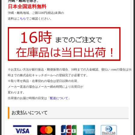
沖縄・離島を除き、
日本全国送料無料
沖縄・離島地域、ご購5500円(税込)未満の
送料は
こちら
でご確認ください。
※お支払い方法が銀行振込・郵便振替の場合、16時までの入金確認、後払い.comの場合は16
時までの株式会社キャッチボールへの登録完了が必要です。
※取り寄せ商品・在庫切れの場合は翌日以降の出荷、
メーカー直送の場合はメーカー締め時間により出荷日が
変わります。
出荷後のお届け時期の目安は「
配送について
」
お支払いについて