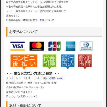
時までの株式会社キャッチボールへの登録完了が必要です。
※取り寄せ商品・在庫切れの場合は翌日以降の出荷、
メーカー直送の場合はメーカー締め時間により出荷日が
変わります。
出荷後のお届け時期の目安は「
配送について
」
お支払いについて
＜＜ 主なお支払い方法は5種類 ＞＞
クレジットカード決済・ コンビニ後払い(
後払い.com
)
銀行振込(先振込)・ 郵便（ゆうちょ銀行）振替
代金引換(現金・クレジットカード)
がお選びいただけます！
詳しくは「
お支払いについて
」
返品・保証について