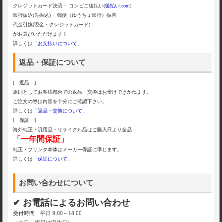
クレジットカード決済・ コンビニ後払い(
後払い.com
)
銀行振込(先振込)・ 郵便（ゆうちょ銀行）振替
代金引換(現金・クレジットカード)
がお選びいただけます！
詳しくは「
お支払いについて
」
返品・保証について
[ 返品 ]
原則としてお客様都合での返品・交換はお受けできかねます。
ご注文の際は内容を十分にご確認下さい。
詳しくは「
返品・交換について
」
[ 保証 ]
海外純正・汎用品・リサイクル品はご購入日より全品
「一年間保証」
純正・プリンタ本体はメーカー保証に準じます。
詳しくは「
保証について
」
お問い合わせについて
✔ お電話によるお問い合わせ
受付時間 平日 9:00～18:00