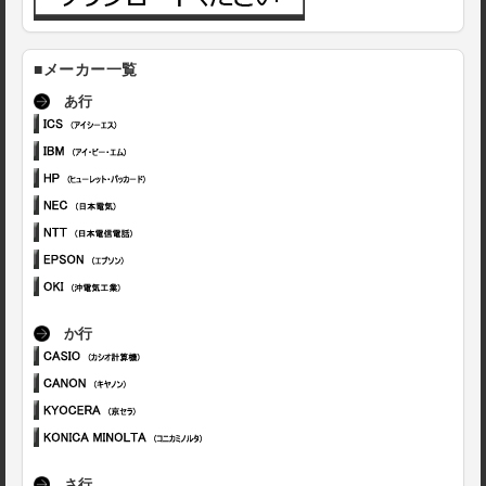
■メーカー一覧
あ行
か行
さ行