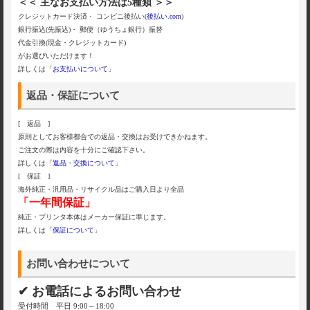
＜＜ 主なお支払い方法は5種類 ＞＞
クレジットカード決済・ コンビニ後払い(
後払い.com
)
銀行振込(先振込)・ 郵便（ゆうちょ銀行）振替
代金引換(現金・クレジットカード)
がお選びいただけます！
詳しくは「
お支払いについて
」
返品・保証について
[ 返品 ]
原則としてお客様都合での返品・交換はお受けできかねます。
ご注文の際は内容を十分にご確認下さい。
詳しくは「
返品・交換について
」
[ 保証 ]
海外純正・汎用品・リサイクル品はご購入日より全品
「一年間保証」
純正・プリンタ本体はメーカー保証に準じます。
詳しくは「
保証について
」
お問い合わせについて
✔ お電話によるお問い合わせ
受付時間 平日 9:00～18:00